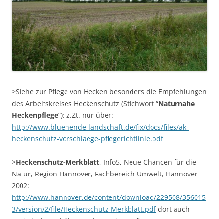
>Siehe zur Pflege von Hecken besonders die Empfehlungen
des Arbeitskreises Heckenschutz (Stichwort “
Naturnahe
Heckenpflege
”): z.Zt. nur über:
http://www.bluehende-landschaft.de/fix/docs/files/ak-
heckenschutz-vorschlaege-pflegerichtlinie.pdf
>
Heckenschutz-Merkblatt
, Info5, Neue Chancen für die
Natur, Region Hannover, Fachbereich Umwelt, Hannover
2002:
http://www.hannover.de/content/download/229508/356015
3/version/2/file/Heckenschutz-Merkblatt.pdf
dort auch