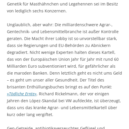
Genetik für Masthähnchen und Legehennen sei im Besitz
von lediglich sechs Konzernen.
Unglaublich, aber wahr: Die milliardenschwere Agrar-,
Gentechnik- und Lebensmittelbranche ist außer Kontrolle
geraten. Die Macht ihrer Lobby ist so unvorstellbar stark,
dass sie Regierungen und EU-Behörden zu Abnickern
degradiert. Nicht wenige Experten halten dieses Kartell,
das von der Europäischen Union Jahr für Jahr mit rund 60
Milliarden Euro subventioniert wird, für gefährlicher als
die maroden Banken. Denn letztlich geht es nicht ums Geld
– es geht um unser aller Gesundheit. Der Titel des
brisanten Enthüllungsbuches bringt es auf den Punkt:
»
Tödliche Ernte
«
. Richard Rickelmann, der vor einigen
Jahren den López-Skandal bei VW aufdeckte, ist überzeugt,
dass uns das kranke Agrar- und Lebensmittelkartell über
kurz oder lang vergiftet.
Gen-Getreide, antibiotikaverseuchtes Geflügel und