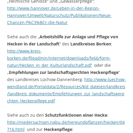
„Heimische Gehölze“ und „Gewässerpflege“:
http://www.hannover.de/Leben-in-der-Region-
Hannover/Umwelt/Naturschutz/Publikationen/Neue-
Chancen-f%C3%BCr-die-Natur
Siehe auch die „
Arbeitshilfe zur Anlage und Pflege von
Hecken in der Landschaft
“ des
Landkreises Borken
:
http://www.kreis-
borken.de/fileadmin/internet/downloads/fe66/form-
natur/Hecken_in_der_Kulturlandschaft.pdf
oder die
„
Empfehlungen zur landschaftsgerchten Heckenpflege
“
des Landkreises Lüchow-Dannenberg:
http://www.luechow-
wendland.de/Portaldata/2/Resources/kld_dateien/landkreis
/landkreis_dokumente/Empfehlungen_zur_landschaftsgere
chten_Heckenpflege.pdf
Siehe auch zu den
Schutzfunktionen einer Hecke
:
http://niedersachsen.nabu.de/tiereundpflanzen/hecken/04
716.html
und zur
Heckenpflege
: