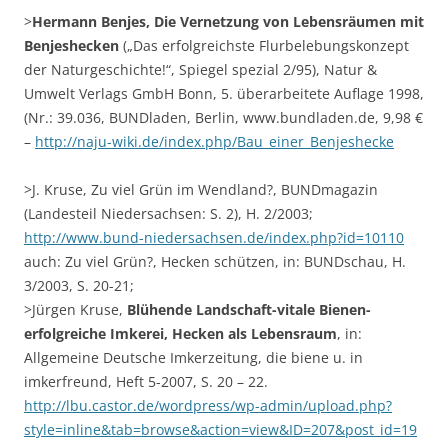
>
Hermann Benjes, Die Vernetzung von Lebensräumen mit
Benjeshecken
(„Das erfolgreichste Flurbelebungskonzept
der Naturgeschichte!“, Spiegel spezial 2/95), Natur &
Umwelt Verlags GmbH Bonn, 5. überarbeitete Auflage 1998,
(Nr.: 39.036, BUNDladen, Berlin, www.bundladen.de, 9,98 €
–
http://naju-wiki.de/index.php/Bau_einer_Benjeshecke
>J. Kruse, Zu viel Grün im Wendland?, BUNDmagazin
(Landesteil Niedersachsen: S. 2), H. 2/2003;
http://www.bund-niedersachsen.de/index.php?id=10110
auch: Zu viel Grün?, Hecken schützen, in: BUNDschau, H.
3/2003, S. 20-21;
>Jürgen Kruse,
Blühende Landschaft-vitale Bienen-
erfolgreiche Imkerei, Hecken als Lebensraum
, in:
Allgemeine Deutsche Imkerzeitung, die biene u. in
imkerfreund, Heft 5-2007, S. 20 – 22.
http://lbu.castor.de/wordpress/wp-admin/upload.php?
style=inline&tab=browse&action=view&ID=207&post_id=19